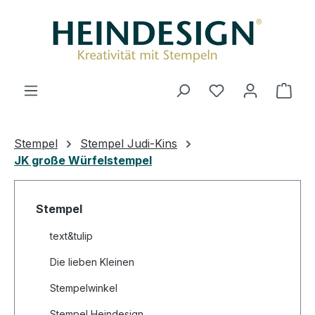
Zum Hauptinhalt springen
Du hast 0 Produ
Ware
Stempel
Stempel Judi-Kins
JK große Würfelstempel
Stempel
text&tulip
Die lieben Kleinen
Stempelwinkel
Stempel Heindesign