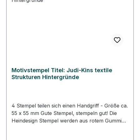
gerade und passgenau stempeln. • Die
Heindesign Stempel lassen sich mit Wasser
reinigen, sollten aber schnell abgetrocknet
werden. • Die Heindesign Stempel sind für
Papier und für den Stoffdruck geeignet.
Motivstempel Titel: Judi-Kins textile
Strukturen Hintergründe
4 Stempel teilen sich einen Handgriff - Größe ca.
55 x 55 mm Gute Stempel, stempeln gut! Die
Heindesign Stempel werden aus rotem Gummi
produziert. Dieses Gummi - das aus natürlichem
Kautschuk hergestellt wurde - garantiert einen