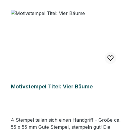
Stempelmontage wird das Stempelgummi so
ausgerichtet, dass das Gummi genau unter dem
Abbild auf dem Klotz klebt. So können Sie immer
gerade und passgenau stempeln. • Die
Heindesign Stempel lassen sich mit Wasser
reinigen, sollten aber schnell abgetrocknet
werden. • Die Heindesign Stempel sind für
Papier und für den Stoffdruck geeignet.
Motivstempel Titel: Vier Bäume
4 Stempel teilen sich einen Handgriff - Größe ca.
55 x 55 mm Gute Stempel, stempeln gut! Die