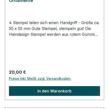
Ornamente
4 Stempel teilen sich einen Handgriff - Größe ca.
55 x 55 mm Gute Stempel, stempeln gut! Die
Heindesign Stempel werden aus rotem Gummi
produziert. Dieses Gummi - das aus natürlichem
Kautschuk hergestellt wurde - garantiert einen
feinen, detailreichen Abdruck und eine extrem
lange Lebensdauer des Stempels. Das
Stempelmotiv wird mit Hitze und Druck in das
Gummi gepresst (vulkanisiert). Für eine gute
Regulärer Preis:
20,00 €
Handhabung der Stempel wird das
Preise inkl. MwSt. zzgl. Versandkosten
Stempelgummi mit einer dämpfenden Schicht auf
einen Griff geklebt. Dieser Griff besteht aus
In den Warenkorb
einem lackierten Buchenholzklötzchen, das das
Motiv in original Größe zeigt. Bei der
Stempelmontage wird das Stempelgummi so