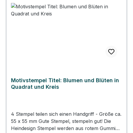
ausgerichtet, dass das Gummi genau unter dem
Abbild auf dem Klotz klebt. So können Sie immer
gerade und passgenau stempeln. • Die
Heindesign Stempel lassen sich mit Wasser
reinigen, sollten aber schnell abgetrocknet
werden. • Die Heindesign Stempel sind für
Papier und für den Stoffdruck geeignet.
Motivstempel Titel: Blumen und Blüten in
Quadrat und Kreis
4 Stempel teilen sich einen Handgriff - Größe ca.
55 x 55 mm Gute Stempel, stempeln gut! Die
Heindesign Stempel werden aus rotem Gummi