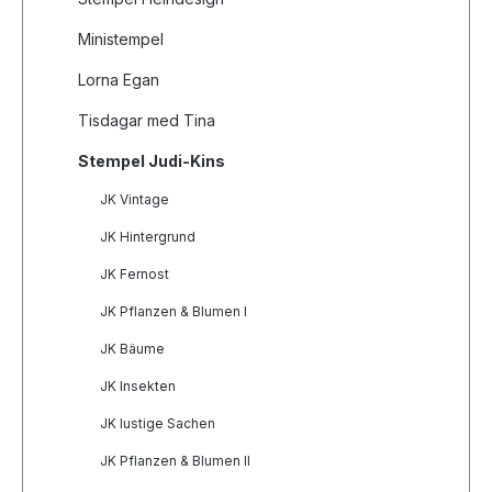
Ministempel
Lorna Egan
Tisdagar med Tina
Stempel Judi-Kins
JK Vintage
JK Hintergrund
JK Fernost
JK Pflanzen & Blumen I
JK Bäume
JK Insekten
JK lustige Sachen
JK Pflanzen & Blumen II