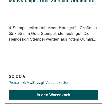
Motivstempel Titel: Zierliche Ornamente
4 Stempel teilen sich einen Handgriff - Größe ca.
55 x 55 mm Gute Stempel, stempeln gut! Die
Heindesign Stempel werden aus rotem Gummi
produziert. Dieses Gummi - das aus natürlichem
Kautschuk hergestellt wurde - garantiert einen
feinen, detailreichen Abdruck und eine extrem
lange Lebensdauer des Stempels. Das
Stempelmotiv wird mit Hitze und Druck in das
Gummi gepresst (vulkanisiert). Für eine gute
Regulärer Preis:
20,00 €
Handhabung der Stempel wird das
Preise inkl. MwSt. zzgl. Versandkosten
Stempelgummi mit einer dämpfenden Schicht auf
einen Griff geklebt. Dieser Griff besteht aus
In den Warenkorb
einem lackierten Buchenholzklötzchen, das das
Motiv in original Größe zeigt. Bei der