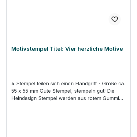
werden. • Die Heindesign Stempel sind für
Papier und für den Stoffdruck geeignet.
Motivstempel Titel: Vier herzliche Motive
4 Stempel teilen sich einen Handgriff - Größe ca.
55 x 55 mm Gute Stempel, stempeln gut! Die
Heindesign Stempel werden aus rotem Gummi
produziert. Dieses Gummi - das aus natürlichem
Kautschuk hergestellt wurde - garantiert einen
feinen, detailreichen Abdruck und eine extrem
lange Lebensdauer des Stempels. Das
Stempelmotiv wird mit Hitze und Druck in das