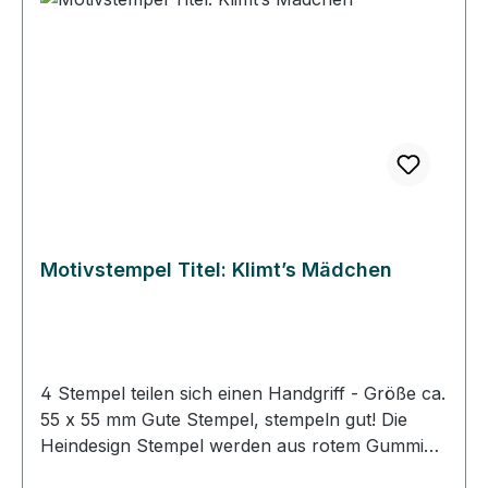
Abbild auf dem Klotz klebt. So können Sie immer
gerade und passgenau stempeln. • Die
Heindesign Stempel lassen sich mit Wasser
reinigen, sollten aber schnell abgetrocknet
werden. • Die Heindesign Stempel sind für
Papier und für den Stoffdruck geeignet.
Motivstempel Titel: Klimt’s Mädchen
4 Stempel teilen sich einen Handgriff - Größe ca.
55 x 55 mm Gute Stempel, stempeln gut! Die
Heindesign Stempel werden aus rotem Gummi
produziert. Dieses Gummi - das aus natürlichem