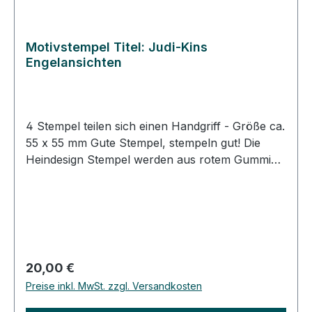
Motivstempel Titel: Judi-Kins
Engelansichten
4 Stempel teilen sich einen Handgriff - Größe ca.
55 x 55 mm Gute Stempel, stempeln gut! Die
Heindesign Stempel werden aus rotem Gummi
produziert. Dieses Gummi - das aus natürlichem
Kautschuk hergestellt wurde - garantiert einen
feinen, detailreichen Abdruck und eine extrem
lange Lebensdauer des Stempels. Das
Stempelmotiv wird mit Hitze und Druck in das
Gummi gepresst (vulkanisiert). Für eine gute
Regulärer Preis:
20,00 €
Handhabung der Stempel wird das
Preise inkl. MwSt. zzgl. Versandkosten
Stempelgummi mit einer dämpfenden Schicht auf
einen Griff geklebt. Dieser Griff besteht aus