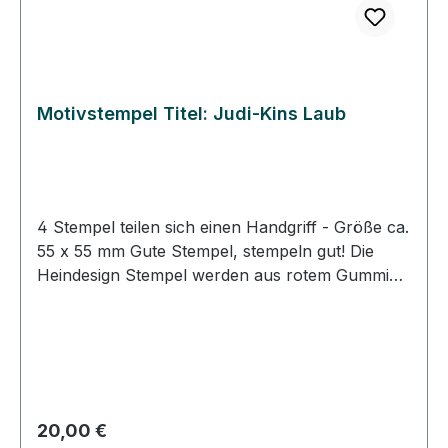
Motivstempel Titel: Judi-Kins Laub
4 Stempel teilen sich einen Handgriff - Größe ca.
55 x 55 mm Gute Stempel, stempeln gut! Die
Heindesign Stempel werden aus rotem Gummi
produziert. Dieses Gummi - das aus natürlichem
Kautschuk hergestellt wurde - garantiert einen
feinen, detailreichen Abdruck und eine extrem
lange Lebensdauer des Stempels. Das
Stempelmotiv wird mit Hitze und Druck in das
Gummi gepresst (vulkanisiert). Für eine gute
Regulärer Preis:
20,00 €
Handhabung der Stempel wird das