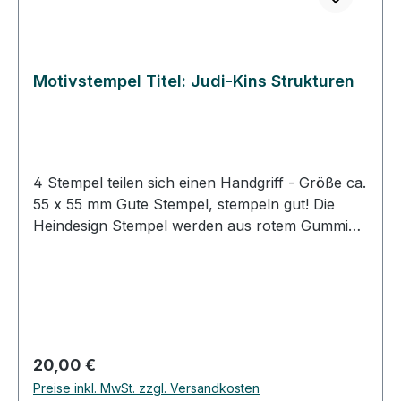
Motivstempel Titel: Judi-Kins Strukturen
4 Stempel teilen sich einen Handgriff - Größe ca.
55 x 55 mm Gute Stempel, stempeln gut! Die
Heindesign Stempel werden aus rotem Gummi
produziert. Dieses Gummi - das aus natürlichem
Kautschuk hergestellt wurde - garantiert einen
feinen, detailreichen Abdruck und eine extrem
lange Lebensdauer des Stempels. Das
Stempelmotiv wird mit Hitze und Druck in das
Gummi gepresst (vulkanisiert). Für eine gute
Regulärer Preis:
20,00 €
Handhabung der Stempel wird das
Preise inkl. MwSt. zzgl. Versandkosten
Stempelgummi mit einer dämpfenden Schicht auf