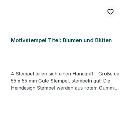
Papier und für den Stoffdruck geeignet.
Motivstempel Titel: Blumen und Blüten
4 Stempel teilen sich einen Handgriff - Größe ca.
55 x 55 mm Gute Stempel, stempeln gut! Die
Heindesign Stempel werden aus rotem Gummi
produziert. Dieses Gummi - das aus natürlichem
Kautschuk hergestellt wurde - garantiert einen
feinen, detailreichen Abdruck und eine extrem
lange Lebensdauer des Stempels. Das
Stempelmotiv wird mit Hitze und Druck in das
Gummi gepresst (vulkanisiert). Für eine gute