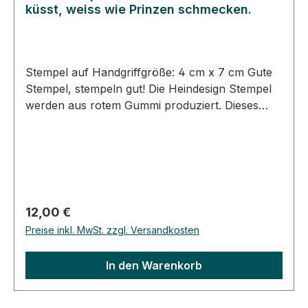
küsst, weiss wie Prinzen schmecken.
Stempel auf Handgriffgröße: 4 cm x 7 cm Gute
Stempel, stempeln gut! Die Heindesign Stempel
werden aus rotem Gummi produziert. Dieses
Gummi - das aus natürlichem Kautschuk
hergestellt wurde - garantiert einen feinen,
detailreichen Abdruck und eine extrem lange
Lebensdauer des Stempels. Das Stempelmotiv
wird mit Hitze und Druck in das Gummi gepresst
(vulkanisiert). Für eine gute Handhabung der
Regulärer Preis:
12,00 €
Stempel wird das Stempelgummi mit einer
Preise inkl. MwSt. zzgl. Versandkosten
dämpfenden Schicht auf einen Griff geklebt.
Dieser Griff besteht aus einem lackierten
In den Warenkorb
Buchenholzklötzchen, das das Motiv in original
Größe zeigt. Bei der Stempelmontage wird das
Stempelgummi so ausgerichtet, dass das Gummi