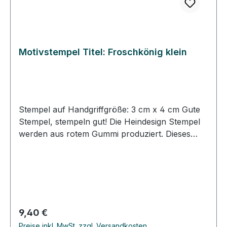
Motivstempel Titel: Froschkönig klein
Stempel auf Handgriffgröße: 3 cm x 4 cm Gute
Stempel, stempeln gut! Die Heindesign Stempel
werden aus rotem Gummi produziert. Dieses
Gummi - das aus natürlichem Kautschuk
hergestellt wurde - garantiert einen feinen,
detailreichen Abdruck und eine extrem lange
Lebensdauer des Stempels. Das Stempelmotiv
wird mit Hitze und Druck in das Gummi gepresst
(vulkanisiert). Für eine gute Handhabung der
Regulärer Preis:
9,40 €
Stempel wird das Stempelgummi mit einer
Preise inkl. MwSt. zzgl. Versandkosten