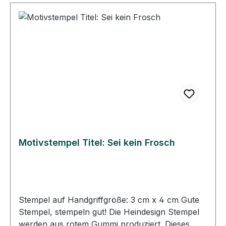
genau unter dem Abbild auf dem Klotz klebt. So
können Sie immer gerade und passgenau
stempeln. • Die Heindesign Stempel lassen sich
mit Wasser reinigen, sollten aber schnell
abgetrocknet werden. • Die Heindesign Stempel
sind für Papier und für den Stoffdruck geeignet.
Motivstempel Titel: Sei kein Frosch
Stempel auf Handgriffgröße: 3 cm x 4 cm Gute
Stempel, stempeln gut! Die Heindesign Stempel
werden aus rotem Gummi produziert. Dieses