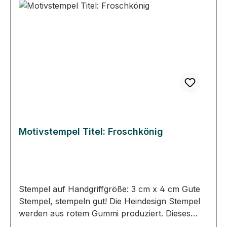
können Sie immer gerade und passgenau
stempeln. • Die Heindesign Stempel lassen sich
mit Wasser reinigen, sollten aber schnell
abgetrocknet werden. • Die Heindesign Stempel
sind für Papier und für den Stoffdruck geeignet.
Motivstempel Titel: Froschkönig
Stempel auf Handgriffgröße: 3 cm x 4 cm Gute
Stempel, stempeln gut! Die Heindesign Stempel
werden aus rotem Gummi produziert. Dieses
Gummi - das aus natürlichem Kautschuk