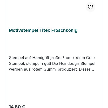
Motivstempel Titel: Froschkönig
Stempel auf Handgriffgröße: 6 cm x 6 cm Gute
Stempel, stempeln gut! Die Heindesign Stempel
werden aus rotem Gummi produziert. Dieses
Gummi - das aus natürlichem Kautschuk
hergestellt wurde - garantiert einen feinen,
detailreichen Abdruck und eine extrem lange
Lebensdauer des Stempels. Das Stempelmotiv
wird mit Hitze und Druck in das Gummi gepresst
(vulkanisiert). Für eine gute Handhabung der
Regulärer Preis:
14,50 €