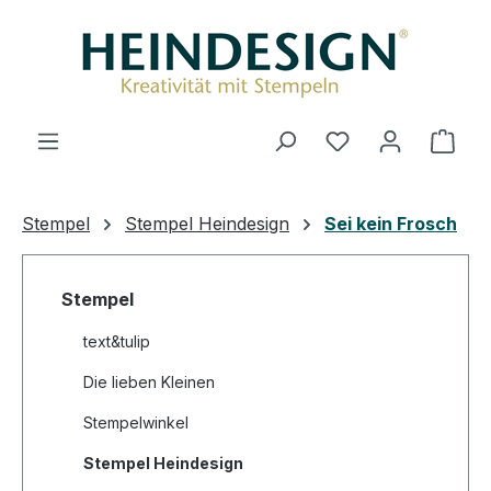
Zum Hauptinhalt springen
Du hast 0 Produ
Ware
Stempel
Stempel Heindesign
Sei kein Frosch
Stempel
text&tulip
Die lieben Kleinen
Stempelwinkel
Stempel Heindesign