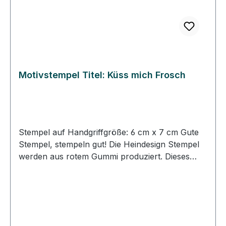
Motivstempel Titel: Küss mich Frosch
Stempel auf Handgriffgröße: 6 cm x 7 cm Gute
Stempel, stempeln gut! Die Heindesign Stempel
werden aus rotem Gummi produziert. Dieses
Gummi - das aus natürlichem Kautschuk
hergestellt wurde - garantiert einen feinen,
detailreichen Abdruck und eine extrem lange
Lebensdauer des Stempels. Das Stempelmotiv
wird mit Hitze und Druck in das Gummi gepresst