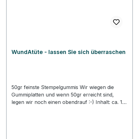
WundAtüte - lassen Sie sich überraschen
50gr feinste Stempelgummis Wir wiegen die
Gummiplatten und wenn 50gr erreicht sind,
legen wir noch einen obendrauf :-) Inhalt: ca. 10
- 15 Stempelplatten mit Motiven aus dem
aktuellen Heindesign Angebot. Je nach Größe
der Motive variiert die Anzahl der
Stempelplatten. Die Stempelplatten sind super