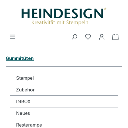
Zum Hauptinhalt springen
Du hast 0 Produ
Ware
Gummitüten
Stempel
Zubehör
INBOX
Neues
Resterampe