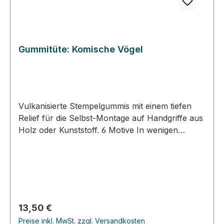
Gummitüte: Komische Vögel
Vulkanisierte Stempelgummis mit einem tiefen
Relief für die Selbst-Montage auf Handgriffe aus
Holz oder Kunststoff. 6 Motive In wenigen
Schritten Stempel selber machen. DIY-Stempel:
Schneiden Sie das Gummi entlang des
Motivumrisses aus. Kleben Sie die
ausgeschnittenen Gummistücke auf
selbstklebenden Zellkautschuk und schneiden
das Gummi aus. Kleben Sie das Stempelgummi
Regulärer Preis:
13,50 €
mit dem Zellkautschuk auf ein passendes
Preise inkl. MwSt. zzgl. Versandkosten