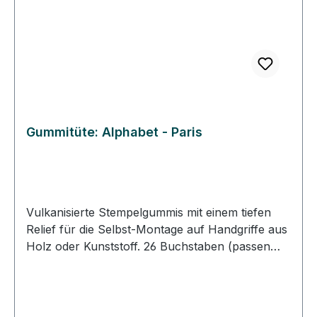
Gummitüte: Alphabet - Paris
Vulkanisierte Stempelgummis mit einem tiefen
Relief für die Selbst-Montage auf Handgriffe aus
Holz oder Kunststoff. 26 Buchstaben (passen
auf 2 x 2 cm Handgriffe) In wenigen Schritten
Stempel selber machen. DIY-Stempel: Schneiden
Sie das Gummi entlang des Motivumrisses aus.
Kleben Sie die ausgeschnittenen Gummistücke