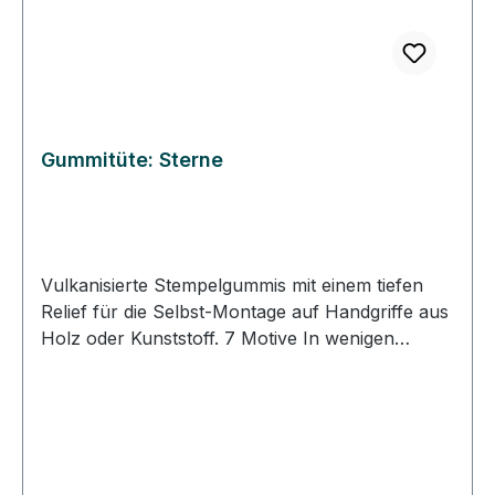
Gummitüte: Sterne
Vulkanisierte Stempelgummis mit einem tiefen
Relief für die Selbst-Montage auf Handgriffe aus
Holz oder Kunststoff. 7 Motive In wenigen
Schritten Stempel selber machen. DIY-Stempel:
Schneiden Sie das Gummi entlang des
Motivumrisses aus. Kleben Sie die
ausgeschnittenen Gummistücke auf
selbstklebenden Zellkautschuk und schneiden