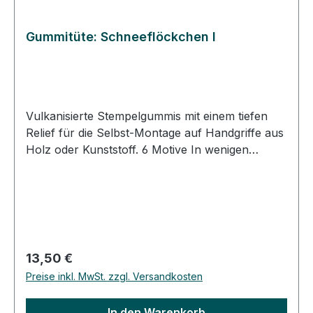
Gummitüte: Schneeflöckchen I
Vulkanisierte Stempelgummis mit einem tiefen
Relief für die Selbst-Montage auf Handgriffe aus
Holz oder Kunststoff. 6 Motive In wenigen
Schritten Stempel selber machen. DIY-Stempel:
Schneiden Sie das Gummi entlang des
Motivumrisses aus. Kleben Sie die
ausgeschnittenen Gummistücke auf
selbstklebenden Zellkautschuk und schneiden
das Gummi aus. Kleben Sie das Stempelgummi
Regulärer Preis:
13,50 €
mit dem Zellkautschuk auf ein passendes
Preise inkl. MwSt. zzgl. Versandkosten
Klötzchen. Bestempeln Sie ein Etikett und kleben
Sie es auf Ihren Stempelgriff. DIY-ClingStempel:
In den Warenkorb