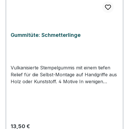
Gummitüte: Schmetterlinge
Vulkanisierte Stempelgummis mit einem tiefen
Relief für die Selbst-Montage auf Handgriffe aus
Holz oder Kunststoff. 4 Motive In wenigen
Schritten Stempel selber machen. DIY-Stempel:
Schneiden Sie das Gummi entlang des
Motivumrisses aus. Kleben Sie die
ausgeschnittenen Gummistücke auf
selbstklebenden Zellkautschuk und schneiden
das Gummi aus. Kleben Sie das Stempelgummi
Regulärer Preis:
13,50 €