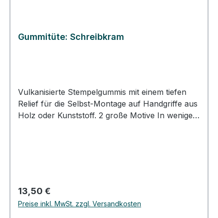
Gummitüte: Schreibkram
Vulkanisierte Stempelgummis mit einem tiefen
Relief für die Selbst-Montage auf Handgriffe aus
Holz oder Kunststoff. 2 große Motive In wenigen
Schritten Stempel selber machen. DIY-Stempel:
Schneiden Sie das Gummi entlang des
Motivumrisses aus. Kleben Sie die
ausgeschnittenen Gummistücke auf
selbstklebenden Zellkautschuk und schneiden
das Gummi aus. Kleben Sie das Stempelgummi
Regulärer Preis:
13,50 €
mit dem Zellkautschuk auf ein passendes
Preise inkl. MwSt. zzgl. Versandkosten
Klötzchen. Bestempeln Sie ein Etikett und kleben