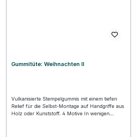
Gummitüte: Weihnachten II
Vulkanisierte Stempelgummis mit einem tiefen
Relief für die Selbst-Montage auf Handgriffe aus
Holz oder Kunststoff. 4 Motive In wenigen
Schritten Stempel selber machen. DIY-Stempel:
Schneiden Sie das Gummi entlang des
Motivumrisses aus. Kleben Sie die