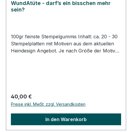
WundAtüte - darf’s ein bisschen mehr
sein?
100gr feinste Stempelgummis Inhalt: ca. 20 - 30
Stempelplatten mit Motiven aus dem aktuellen
Heindesign Angebot. Je nach Größe der Motive
variiert die Anzahl der Stempelplatten. Die
Stempelplatten sind super detailreich mit einem
Laserstrahl gravierte Gummiplatten aus unserer
täglichen Produktion. Sie sind fertig, dicht am
Umriss entlang geschnitten und mit
Klebeschaum versehen. Sie brauchen nur das
Regulärer Preis:
40,00 €
Schutzpapier abziehen und die Stempelplatte
Preise inkl. MwSt. zzgl. Versandkosten
auf ein passendes Klötzchen kleben. Für den
Einsatz mit Acrylblöcken gibt es einen Trick!
In den Warenkorb
Kleben Sie haushaltsübliche Frischhaltefolie auf
die schwarze Klebeschicht an den