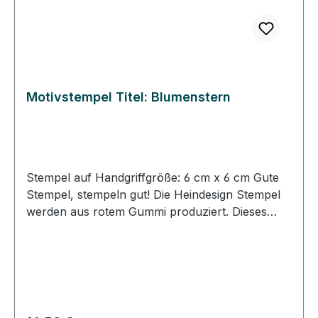
Motivstempel Titel: Blumenstern
Stempel auf Handgriffgröße: 6 cm x 6 cm Gute
Stempel, stempeln gut! Die Heindesign Stempel
werden aus rotem Gummi produziert. Dieses
Gummi - das aus natürlichem Kautschuk
hergestellt wurde - garantiert einen feinen,
detailreichen Abdruck und eine extrem lange
Lebensdauer des Stempels. Das Stempelmotiv
wird mit Hitze und Druck in das Gummi gepresst
(vulkanisiert). Für eine gute Handhabung der