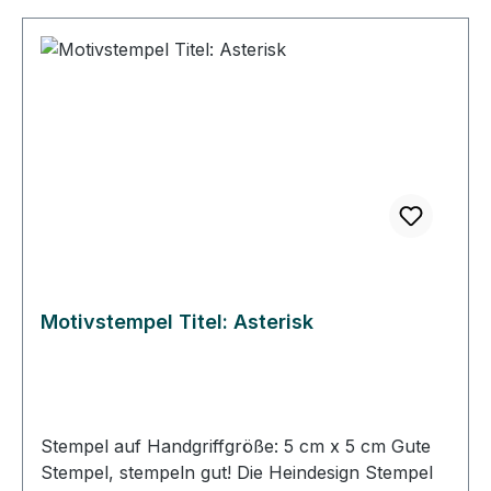
Stempelgummi so ausgerichtet, dass das Gummi
genau unter dem Abbild auf dem Klotz klebt. So
können Sie immer gerade und passgenau
stempeln. • Die Heindesign Stempel lassen sich
mit Wasser reinigen, sollten aber schnell
abgetrocknet werden. • Die Heindesign Stempel
sind für Papier und für den Stoffdruck geeignet.
Motivstempel Titel: Asterisk
Stempel auf Handgriffgröße: 5 cm x 5 cm Gute
Stempel, stempeln gut! Die Heindesign Stempel