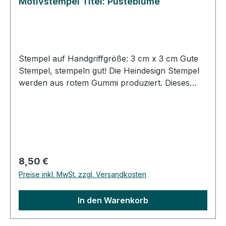
Motivstempel Titel: Pusteblume
Stempel auf Handgriffgröße: 3 cm x 3 cm Gute
Stempel, stempeln gut! Die Heindesign Stempel
werden aus rotem Gummi produziert. Dieses
Gummi - das aus natürlichem Kautschuk
hergestellt wurde - garantiert einen feinen,
detailreichen Abdruck und eine extrem lange
Lebensdauer des Stempels. Das Stempelmotiv
wird mit Hitze und Druck in das Gummi gepresst
(vulkanisiert). Für eine gute Handhabung der
Regulärer Preis:
8,50 €
Stempel wird das Stempelgummi mit einer
Preise inkl. MwSt. zzgl. Versandkosten
dämpfenden Schicht auf einen Griff geklebt.
Dieser Griff besteht aus einem lackierten
In den Warenkorb
Buchenholzklötzchen, das das Motiv in original
Größe zeigt. Bei der Stempelmontage wird das