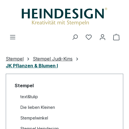
Zum Hauptinhalt springen
Du hast 0 Produ
Ware
Stempel
Stempel Judi-Kins
JK Pflanzen & Blumen I
Stempel
text&tulip
Die lieben Kleinen
Stempelwinkel
Stempel Heindesign