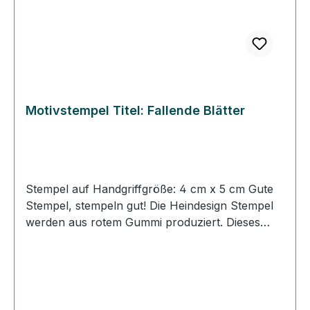
werden. • Die Heindesign Stempel sind für
Papier und für den Stoffdruck geeignet.
Motivstempel Titel: Fallende Blätter
Stempel auf Handgriffgröße: 4 cm x 5 cm Gute
Stempel, stempeln gut! Die Heindesign Stempel
werden aus rotem Gummi produziert. Dieses
Gummi - das aus natürlichem Kautschuk
hergestellt wurde - garantiert einen feinen,
detailreichen Abdruck und eine extrem lange
Lebensdauer des Stempels. Das Stempelmotiv
wird mit Hitze und Druck in das Gummi gepresst