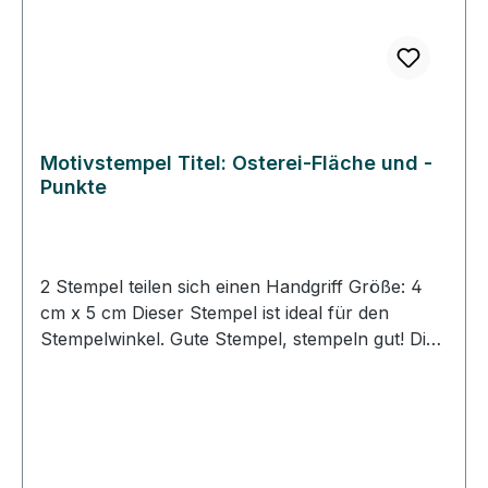
sind für Papier und für den Stoffdruck geeignet.
Motivstempel Titel: Osterei-Fläche und -
Punkte
2 Stempel teilen sich einen Handgriff Größe: 4
cm x 5 cm Dieser Stempel ist ideal für den
Stempelwinkel. Gute Stempel, stempeln gut! Die
Heindesign Stempel werden aus rotem Gummi
produziert. Dieses Gummi - das aus natürlichem
Kautschuk hergestellt wurde - garantiert einen
feinen, detailreichen Abdruck und eine extrem
lange Lebensdauer des Stempels. Das