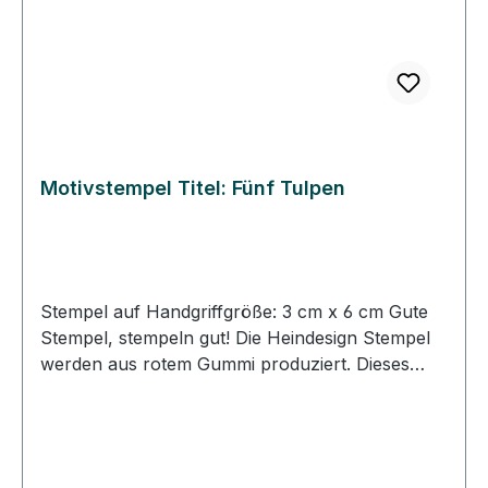
Motivstempel Titel: Fünf Tulpen
Stempel auf Handgriffgröße: 3 cm x 6 cm Gute
Stempel, stempeln gut! Die Heindesign Stempel
werden aus rotem Gummi produziert. Dieses
Gummi - das aus natürlichem Kautschuk
hergestellt wurde - garantiert einen feinen,
detailreichen Abdruck und eine extrem lange
Lebensdauer des Stempels. Das Stempelmotiv