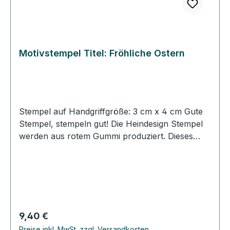
Motivstempel Titel: Fröhliche Ostern
Stempel auf Handgriffgröße: 3 cm x 4 cm Gute
Stempel, stempeln gut! Die Heindesign Stempel
werden aus rotem Gummi produziert. Dieses
Gummi - das aus natürlichem Kautschuk
hergestellt wurde - garantiert einen feinen,
detailreichen Abdruck und eine extrem lange
Lebensdauer des Stempels. Das Stempelmotiv
wird mit Hitze und Druck in das Gummi gepresst
(vulkanisiert). Für eine gute Handhabung der
Regulärer Preis:
9,40 €
Stempel wird das Stempelgummi mit einer
Preise inkl. MwSt. zzgl. Versandkosten