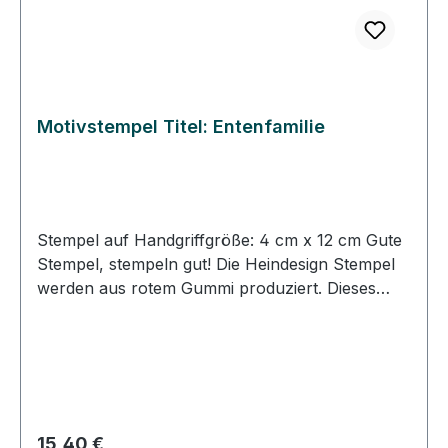
Motivstempel Titel: Entenfamilie
Stempel auf Handgriffgröße: 4 cm x 12 cm Gute
Stempel, stempeln gut! Die Heindesign Stempel
werden aus rotem Gummi produziert. Dieses
Gummi - das aus natürlichem Kautschuk
hergestellt wurde - garantiert einen feinen,
detailreichen Abdruck und eine extrem lange
Lebensdauer des Stempels. Das Stempelmotiv
wird mit Hitze und Druck in das Gummi gepresst
(vulkanisiert). Für eine gute Handhabung der
Regulärer Preis:
15,40 €