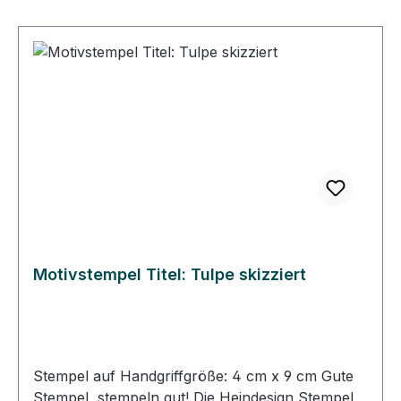
Stempelgummi so ausgerichtet, dass das Gummi
genau unter dem Abbild auf dem Klotz klebt. So
können Sie immer gerade und passgenau
stempeln. • Die Heindesign Stempel lassen sich
mit Wasser reinigen, sollten aber schnell
abgetrocknet werden. • Die Heindesign Stempel
sind für Papier und für den Stoffdruck geeignet.
Motivstempel Titel: Tulpe skizziert
Stempel auf Handgriffgröße: 4 cm x 9 cm Gute
Stempel, stempeln gut! Die Heindesign Stempel