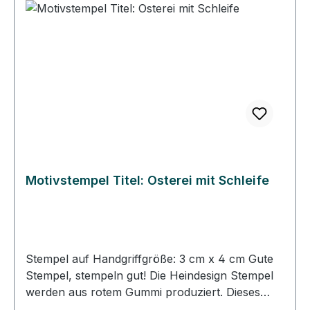
können Sie immer gerade und passgenau
stempeln. • Die Heindesign Stempel lassen sich
mit Wasser reinigen, sollten aber schnell
abgetrocknet werden. • Die Heindesign Stempel
sind für Papier und für den Stoffdruck geeignet.
Motivstempel Titel: Osterei mit Schleife
Stempel auf Handgriffgröße: 3 cm x 4 cm Gute
Stempel, stempeln gut! Die Heindesign Stempel
werden aus rotem Gummi produziert. Dieses
Gummi - das aus natürlichem Kautschuk