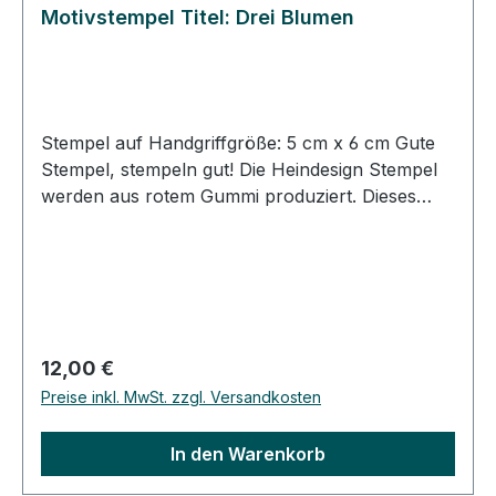
Motivstempel Titel: Drei Blumen
Stempel auf Handgriffgröße: 5 cm x 6 cm Gute
Stempel, stempeln gut! Die Heindesign Stempel
werden aus rotem Gummi produziert. Dieses
Gummi - das aus natürlichem Kautschuk
hergestellt wurde - garantiert einen feinen,
detailreichen Abdruck und eine extrem lange
Lebensdauer des Stempels. Das Stempelmotiv
wird mit Hitze und Druck in das Gummi gepresst
(vulkanisiert). Für eine gute Handhabung der
Regulärer Preis:
12,00 €
Stempel wird das Stempelgummi mit einer
Preise inkl. MwSt. zzgl. Versandkosten
dämpfenden Schicht auf einen Griff geklebt.
Dieser Griff besteht aus einem lackierten
In den Warenkorb
Buchenholzklötzchen, das das Motiv in original
Größe zeigt. Bei der Stempelmontage wird das