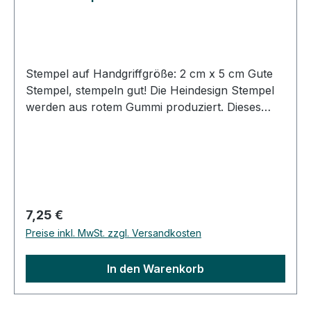
Stempel auf Handgriffgröße: 2 cm x 5 cm Gute
Stempel, stempeln gut! Die Heindesign Stempel
werden aus rotem Gummi produziert. Dieses
Gummi - das aus natürlichem Kautschuk
hergestellt wurde - garantiert einen feinen,
detailreichen Abdruck und eine extrem lange
Lebensdauer des Stempels. Das Stempelmotiv
wird mit Hitze und Druck in das Gummi gepresst
(vulkanisiert). Die Heindesign Stempel lassen sich
Regulärer Preis:
7,25 €
mit Wasser reinigen, sollten aber schnell
Preise inkl. MwSt. zzgl. Versandkosten
abgetrocknet werden. Die Heindesign Stempel
sind für Papier und für den Stoffdruck geeignet.
In den Warenkorb