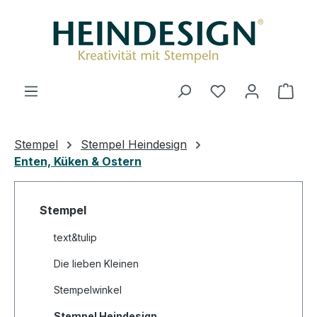
Zum Hauptinhalt springen
Du hast 0 Produ
Ware
Stempel
Stempel Heindesign
Enten, Küken & Ostern
Stempel
text&tulip
Die lieben Kleinen
Stempelwinkel
Stempel Heindesign