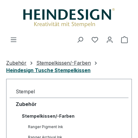
Zum Hauptinhalt springen
Ware
Zubehör
Stempelkissen/-Farben
Heindesign Tusche Stempelkissen
Stempel
Zubehör
Stempelkissen/-Farben
Ranger Pigment Ink
Ranger Archival Ink