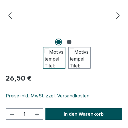
Regulärer Preis:
26,50 €
Preise inkl. MwSt. zzgl. Versandkosten
Produkt Anzahl: Gib den gewünschten We
In den Warenkorb