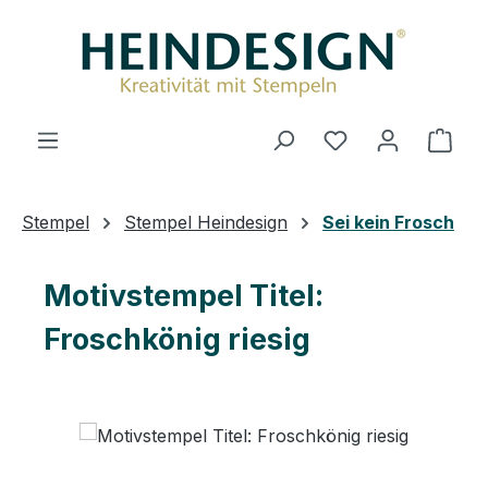
Zum Hauptinhalt springen
Du hast 0 Produ
Ware
Stempel
Stempel Heindesign
Sei kein Frosch
Motivstempel Titel:
Froschkönig riesig
Bildergalerie überspringen