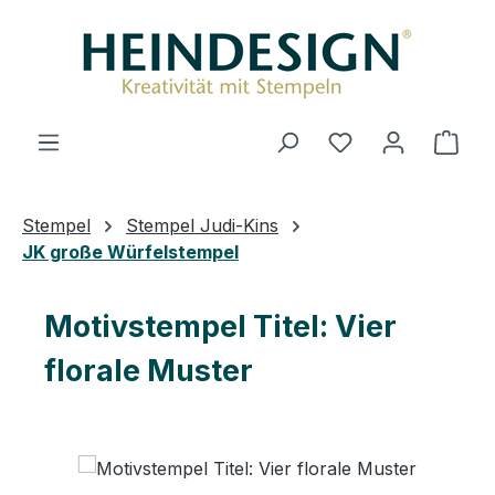
Zum Hauptinhalt springen
Du hast 0 Produ
Ware
Stempel
Stempel Judi-Kins
JK große Würfelstempel
Motivstempel Titel: Vier
florale Muster
Bildergalerie überspringen