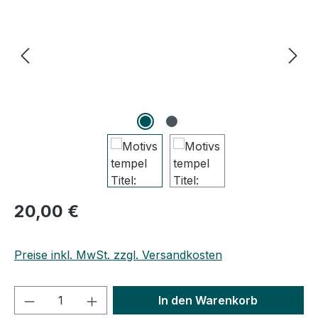
Regulärer Preis:
20,00 €
Preise inkl. MwSt. zzgl. Versandkosten
Produkt Anzahl: Gib den gewünschten We
In den Warenkorb