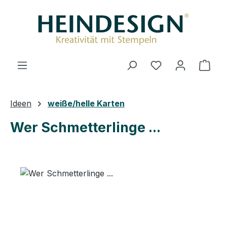
Zum Hauptinhalt springen
Du hast 0 Produ
Ware
Ideen
weiße/helle Karten
Wer Schmetterlinge ...
Bildergalerie überspringen