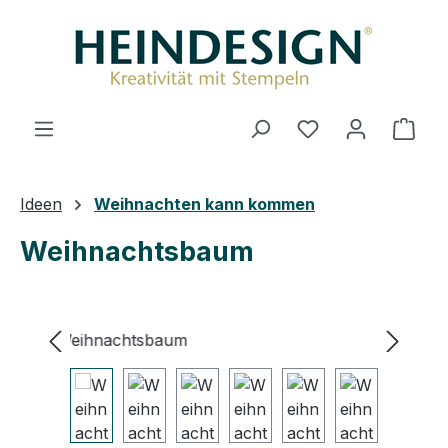
Zum Hauptinhalt springen
Du hast 0 Produ
Ware
Ideen
Weihnachten kann kommen
Weihnachtsbaum
Bildergalerie überspringen