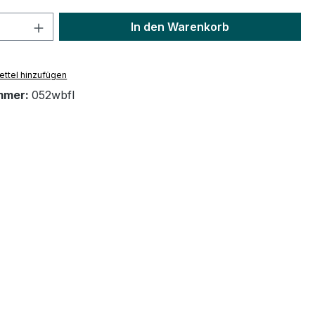
 Anzahl: Gib den gewünschten Wert ein 
In den Warenkorb
ttel hinzufügen
mmer:
052wbfl