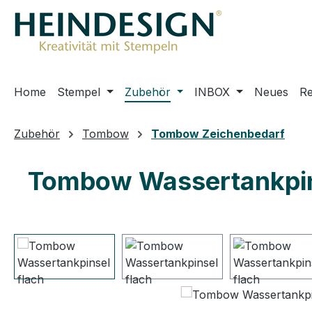
m Hauptinhalt springen
Zur Suche springen
Zur Hauptnavigation springen
Home
Stempel
Zubehör
INBOX
Neues
R
Zubehör
Tombow
Tombow Zeichenbedarf
Tombow Wassertankpin
Bildergalerie überspringen