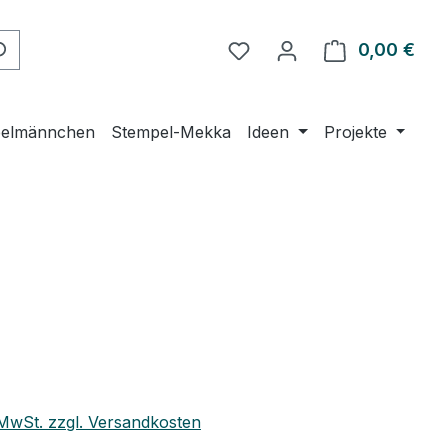
Du hast 0 Produkte auf 
0,00 €
Ware
elmännchen
Stempel-Mekka
Ideen
Projekte
eis:
. MwSt. zzgl. Versandkosten