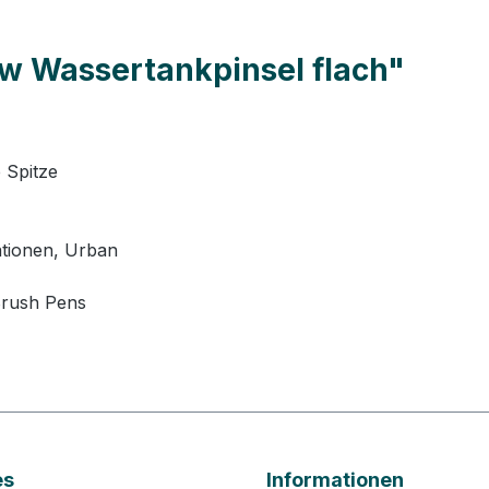
w Wassertankpinsel flach"
 Spitze
rationen, Urban
Brush Pens
es
Informationen