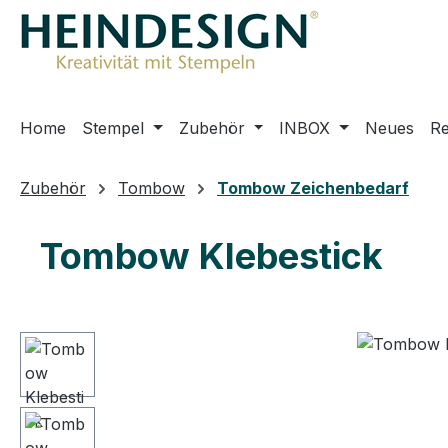
m Hauptinhalt springen
Zur Suche springen
Zur Hauptnavigation springen
Home
Stempel
Zubehör
INBOX
Neues
R
Zubehör
Tombow
Tombow Zeichenbedarf
Tombow Klebestick
Bildergalerie überspringen