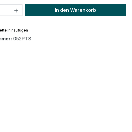
 Anzahl: Gib den gewünschten Wert ein 
In den Warenkorb
ttel hinzufügen
mmer:
052PTS