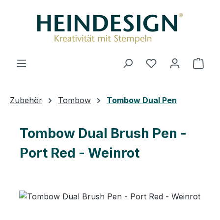
Zum Hauptinhalt springen
Du hast 0 Produ
Ware
Zubehör
Tombow
Tombow Dual Pen
Tombow Dual Brush Pen -
Port Red - Weinrot
Bildergalerie überspringen