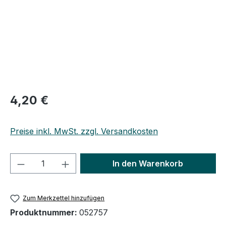
Regulärer Preis:
4,20 €
Preise inkl. MwSt. zzgl. Versandkosten
Produkt Anzahl: Gib den gewünschten We
In den Warenkorb
Zum Merkzettel hinzufügen
Produktnummer:
052757