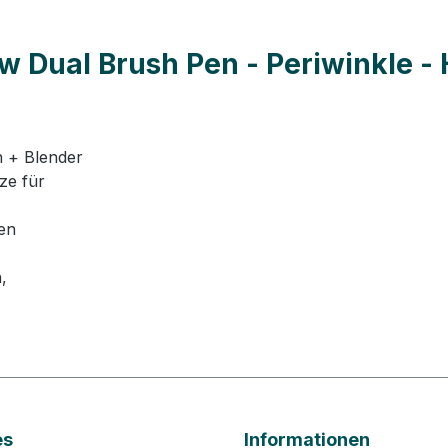
Dual Brush Pen - Periwinkle - H
n + Blender
ze für
nen
,
es
Informationen