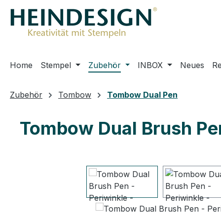
m Hauptinhalt springen
Zur Suche springen
Zur Hauptnavigation springen
Home
Stempel
Zubehör
INBOX
Neues
R
Zubehör
Tombow
Tombow Dual Pen
Tombow Dual Brush Pen -
Bildergalerie überspringen