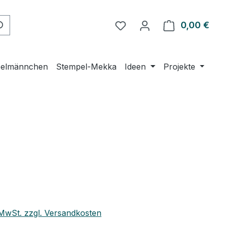
Du hast 0 Produkte auf 
0,00 €
Ware
elmännchen
Stempel-Mekka
Ideen
Projekte
eis:
. MwSt. zzgl. Versandkosten