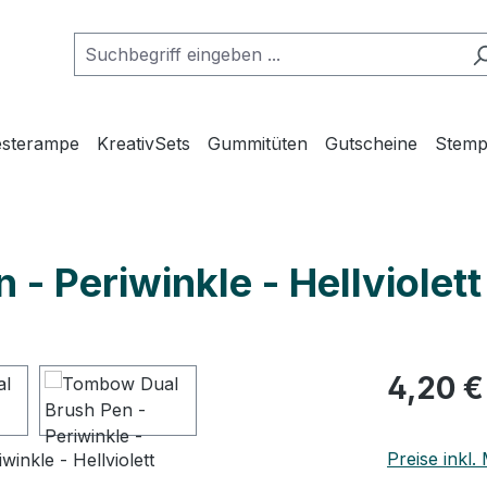
esterampe
KreativSets
Gummitüten
Gutscheine
Stemp
 Periwinkle - Hellviolett
Regulärer Pr
4,20 €
Preise inkl