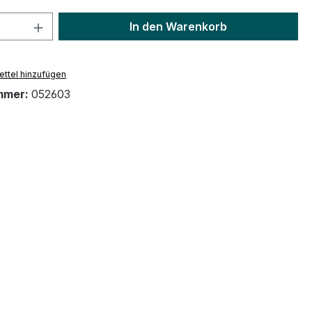
 Anzahl: Gib den gewünschten Wert ein 
In den Warenkorb
ttel hinzufügen
mmer:
052603