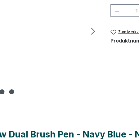
Produkt
Zum Merkze
Produktnu
 Dual Brush Pen - Navy Blue - 