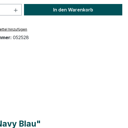
 Anzahl: Gib den gewünschten Wert ein 
In den Warenkorb
ttel hinzufügen
mmer:
052528
Navy Blau"