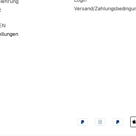
Login
elehrung
Versand/Zahlungsbedingu
z
EN
ellungen