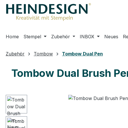
m Hauptinhalt springen
Zur Suche springen
Zur Hauptnavigation springen
Home
Stempel
Zubehör
INBOX
Neues
R
Zubehör
Tombow
Tombow Dual Pen
Tombow Dual Brush Pen
Bildergalerie überspringen