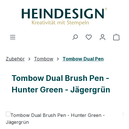
Zum Hauptinhalt springen
Du hast 0 Produ
Ware
Zubehör
Tombow
Tombow Dual Pen
Tombow Dual Brush Pen -
Hunter Green - Jägergrün
Bildergalerie überspringen