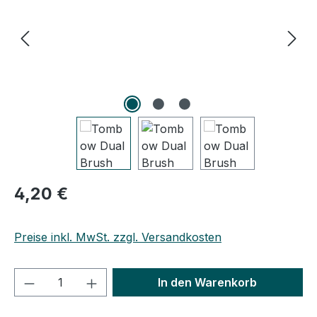
Regulärer Preis:
4,20 €
Preise inkl. MwSt. zzgl. Versandkosten
Produkt Anzahl: Gib den gewünschten We
In den Warenkorb