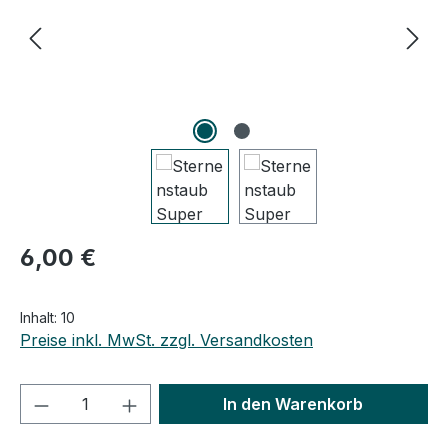
Regulärer Preis:
6,00 €
Inhalt:
10
Preise inkl. MwSt. zzgl. Versandkosten
Produkt Anzahl: Gib den gewünschten We
In den Warenkorb