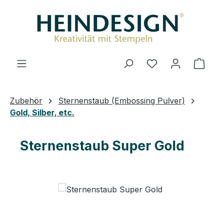
Zum Hauptinhalt springen
Du hast 0 Produ
Ware
Zubehör
Sternenstaub (Embossing Pulver)
Gold, Silber, etc.
Sternenstaub Super Gold
Bildergalerie überspringen