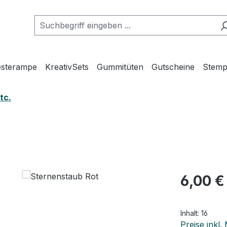
esterampe
KreativSets
Gummitüten
Gutscheine
Stemp
tc.
Regulärer Pr
6,00 €
Inhalt:
16
Preise inkl