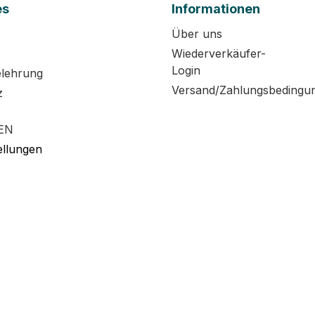
es
Informationen
Über uns
Wiederverkäufer-
Login
elehrung
Versand/Zahlungsbedingu
z
EN
ellungen