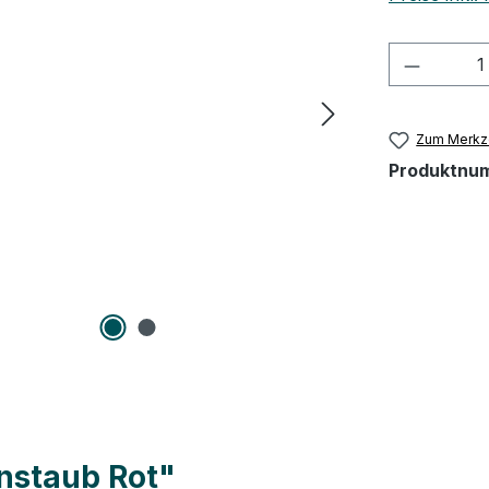
Produkt
Zum Merkze
Produktnu
nstaub Rot"