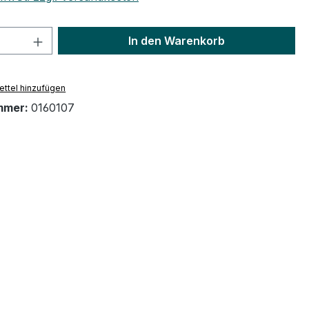
 Anzahl: Gib den gewünschten Wert ein 
In den Warenkorb
ttel hinzufügen
mmer:
0160107