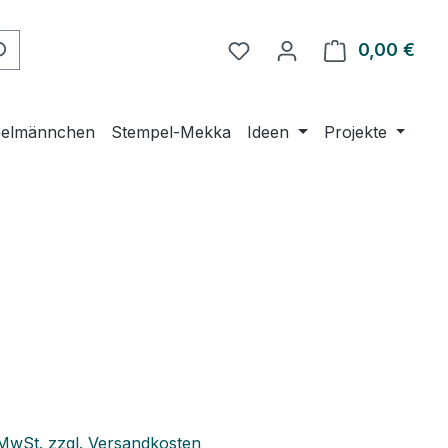
Du hast 0 Produkte auf 
0,00 €
Ware
elmännchen
Stempel-Mekka
Ideen
Projekte
eis:
. MwSt. zzgl. Versandkosten