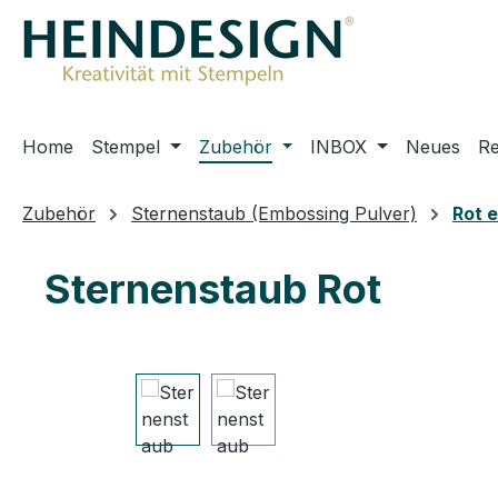
m Hauptinhalt springen
Zur Suche springen
Zur Hauptnavigation springen
Home
Stempel
Zubehör
INBOX
Neues
R
Zubehör
Sternenstaub (Embossing Pulver)
Rot e
Sternenstaub Rot
Bildergalerie überspringen