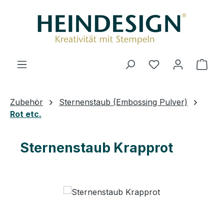
Zum Hauptinhalt springen
Du hast 0 Produ
Ware
Zubehör
Sternenstaub (Embossing Pulver)
Rot etc.
Sternenstaub Krapprot
Bildergalerie überspringen