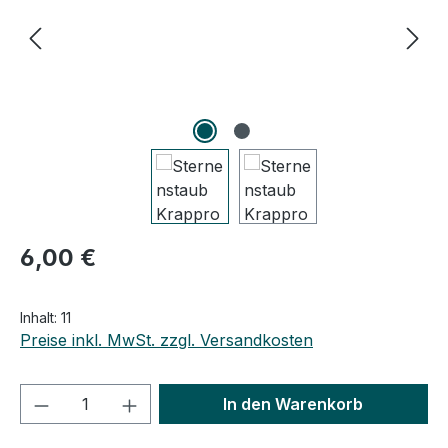
Regulärer Preis:
6,00 €
Inhalt:
11
Preise inkl. MwSt. zzgl. Versandkosten
Produkt Anzahl: Gib den gewünschten We
In den Warenkorb