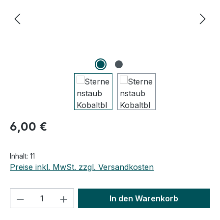
Regulärer Preis:
6,00 €
Inhalt:
11
Preise inkl. MwSt. zzgl. Versandkosten
Produkt Anzahl: Gib den gewünschten We
In den Warenkorb