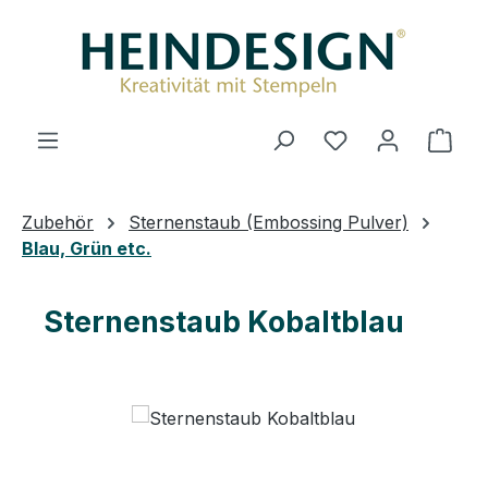
Zum Hauptinhalt springen
Du hast 0 Produ
Ware
Zubehör
Sternenstaub (Embossing Pulver)
Blau, Grün etc.
Sternenstaub Kobaltblau
Bildergalerie überspringen