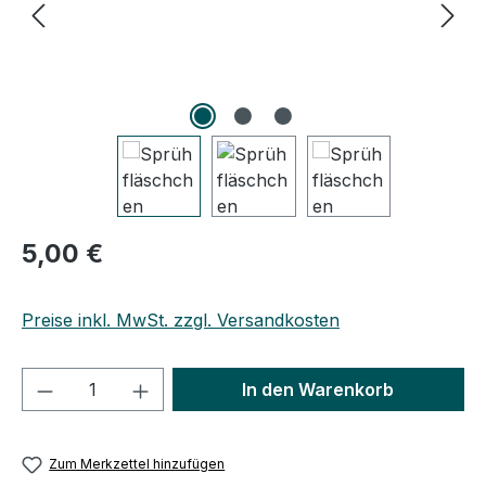
Regulärer Preis:
5,00 €
Preise inkl. MwSt. zzgl. Versandkosten
Produkt Anzahl: Gib den gewünschten We
In den Warenkorb
Zum Merkzettel hinzufügen