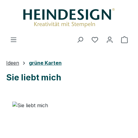
Zum Hauptinhalt springen
Du hast 0 Produ
Ware
Ideen
grüne Karten
Sie liebt mich
Bildergalerie überspringen