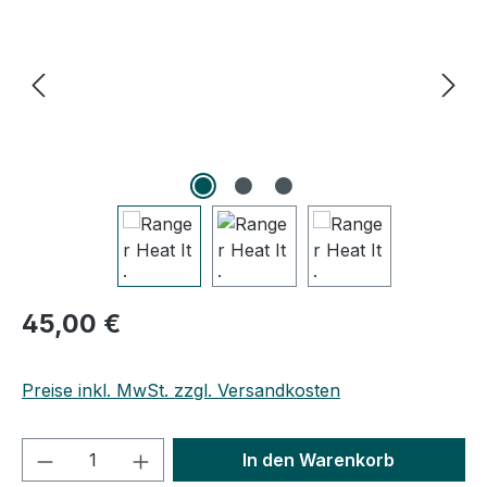
Regulärer Preis:
45,00 €
Preise inkl. MwSt. zzgl. Versandkosten
Produkt Anzahl: Gib den gewünschten We
In den Warenkorb