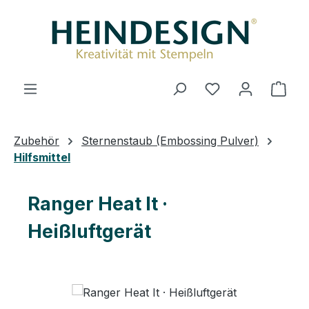
Zum Hauptinhalt springen
Du hast 0 Produ
Ware
Zubehör
Sternenstaub (Embossing Pulver)
Hilfsmittel
Ranger Heat It ·
Heißluftgerät
Bildergalerie überspringen