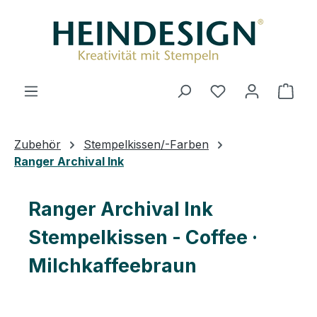
Zum Hauptinhalt springen
Du hast 0 Produ
Ware
Zubehör
Stempelkissen/-Farben
Ranger Archival Ink
Ranger Archival Ink
Stempelkissen - Coffee ·
Milchkaffeebraun
Bildergalerie überspringen