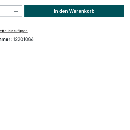
 Anzahl: Gib den gewünschten Wert ein 
In den Warenkorb
ttel hinzufügen
mmer:
12201086