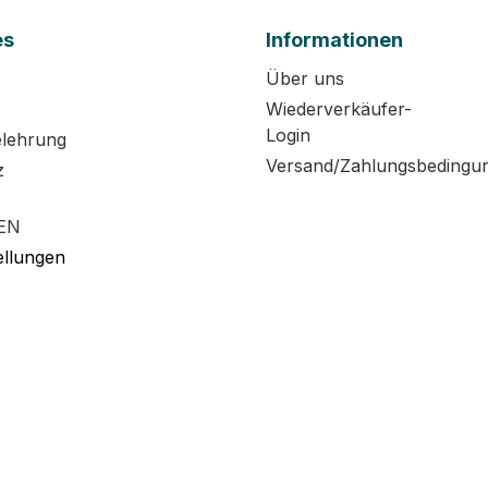
es
Informationen
Über uns
Wiederverkäufer-
Login
elehrung
Versand/Zahlungsbedingu
z
EN
ellungen