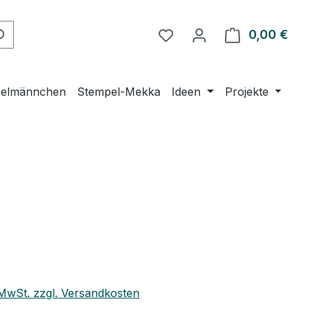
Du hast 0 Produkte auf 
0,00 €
Ware
elmännchen
Stempel-Mekka
Ideen
Projekte
eis:
. MwSt. zzgl. Versandkosten