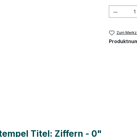
Produkt
Zum Merkze
Produktnu
mpel Titel: Ziffern - 0"