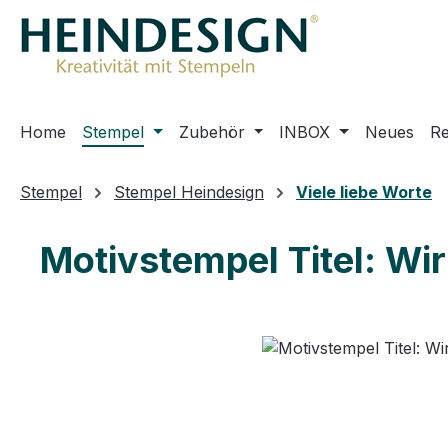
m Hauptinhalt springen
Zur Suche springen
Zur Hauptnavigation springen
Home
Stempel
Zubehör
INBOX
Neues
R
Stempel
Stempel Heindesign
Viele liebe Worte
Motivstempel Titel: Wir
Bildergalerie überspringen