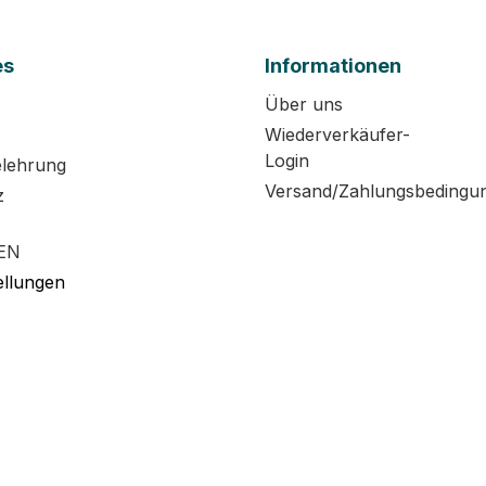
es
Informationen
Über uns
Wiederverkäufer-
Login
elehrung
Versand/Zahlungsbedingu
z
EN
ellungen