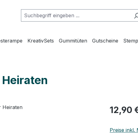
esterampe
KreativSets
Gummitüten
Gutscheine
Stemp
 Heiraten
Regulärer Pr
12,90 
Preise inkl