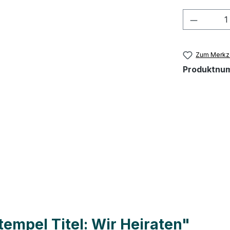
Produkt
Zum Merkze
Produktnu
empel Titel: Wir Heiraten"