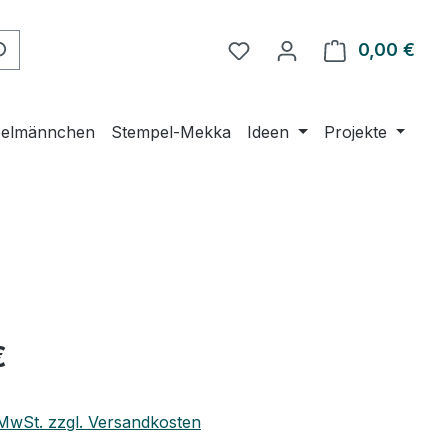
Du hast 0 Produkte auf 
0,00 €
Ware
elmännchen
Stempel-Mekka
Ideen
Projekte
eis:
€
. MwSt. zzgl. Versandkosten