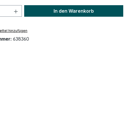
 Anzahl: Gib den gewünschten Wert ein 
In den Warenkorb
ttel hinzufügen
mmer:
638360