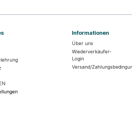
es
Informationen
Über uns
Wiederverkäufer-
Login
elehrung
Versand/Zahlungsbedingu
z
EN
ellungen