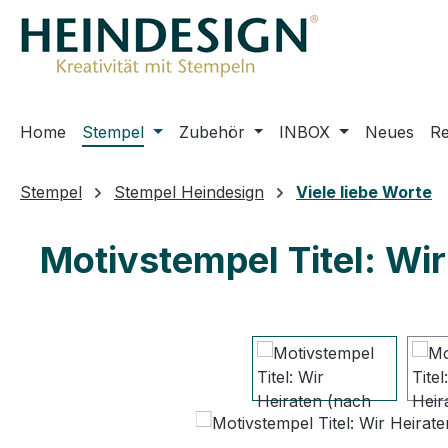
m Hauptinhalt springen
Zur Suche springen
Zur Hauptnavigation springen
Home
Stempel
Zubehör
INBOX
Neues
R
Stempel
Stempel Heindesign
Viele liebe Worte
Motivstempel Titel: Wi
Bildergalerie überspringen