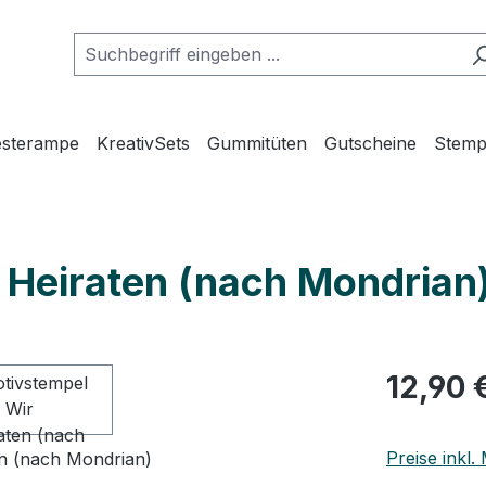
esterampe
KreativSets
Gummitüten
Gutscheine
Stemp
r Heiraten (nach Mondrian
Regulärer Pr
12,90 
Preise inkl