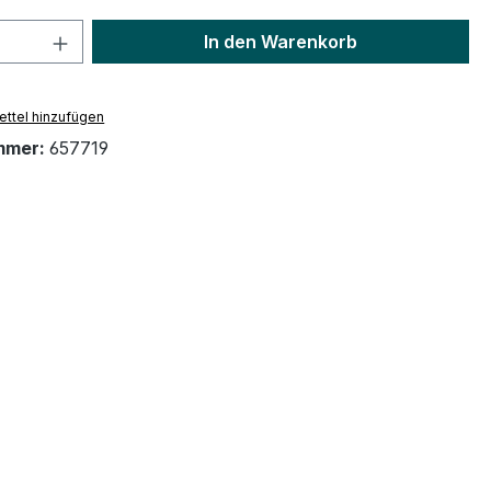
 Anzahl: Gib den gewünschten Wert ein 
In den Warenkorb
ttel hinzufügen
mmer:
657719