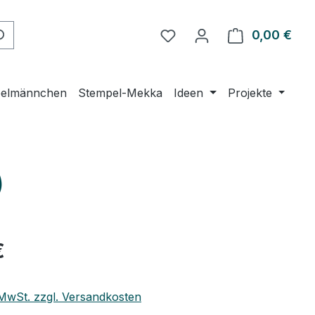
Du hast 0 Produkte auf 
0,00 €
Ware
elmännchen
Stempel-Mekka
Ideen
Projekte
)
eis:
€
. MwSt. zzgl. Versandkosten