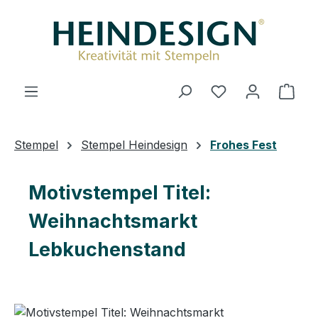
Zum Hauptinhalt springen
Ware
Stempel
Stempel Heindesign
Frohes Fest
Motivstempel Titel:
Weihnachtsmarkt
Lebkuchenstand
Bildergalerie überspringen