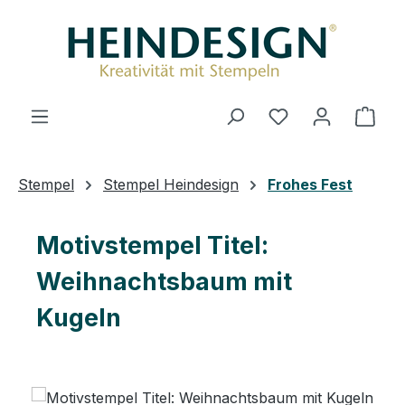
Zum Hauptinhalt springen
Du hast 0 Produ
Ware
Stempel
Stempel Heindesign
Frohes Fest
Motivstempel Titel:
Weihnachtsbaum mit
Kugeln
Bildergalerie überspringen