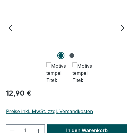
Regulärer Preis:
12,90 €
Preise inkl. MwSt. zzgl. Versandkosten
Produkt Anzahl: Gib den gewünschten We
In den Warenkorb