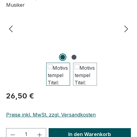
Regulärer Preis:
26,50 €
Preise inkl. MwSt. zzgl. Versandkosten
Produkt Anzahl: Gib den gewünschten We
In den Warenkorb