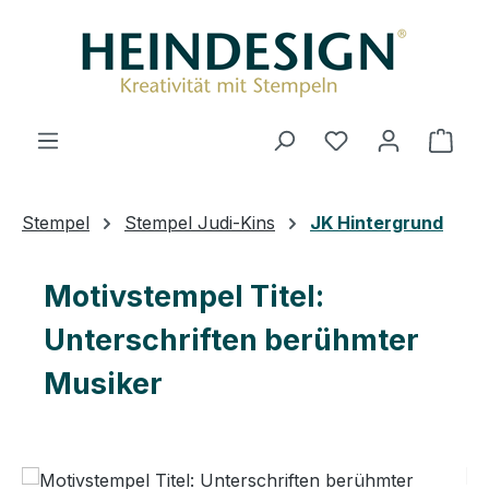
Zum Hauptinhalt springen
Du hast 0 Produ
Ware
Stempel
Stempel Judi-Kins
JK Hintergrund
Motivstempel Titel:
Unterschriften berühmter
Musiker
Bildergalerie überspringen