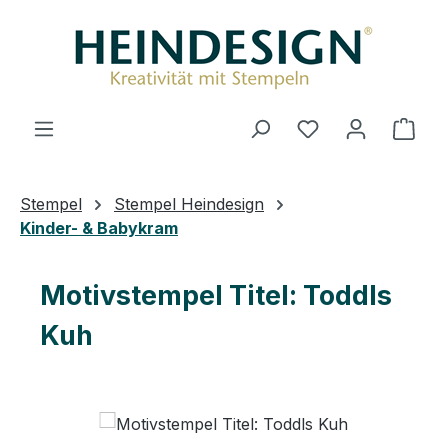
Zum Hauptinhalt springen
Du hast 0 Produ
Ware
Stempel
Stempel Heindesign
Kinder- & Babykram
Motivstempel Titel: Toddls
Kuh
Bildergalerie überspringen