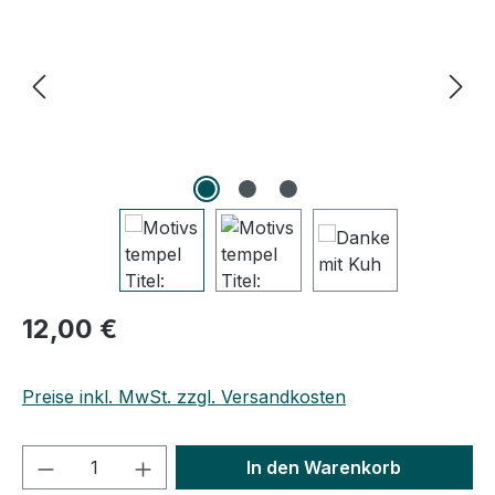
Regulärer Preis:
12,00 €
Preise inkl. MwSt. zzgl. Versandkosten
Produkt Anzahl: Gib den gewünschten We
In den Warenkorb