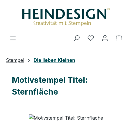
Zum Hauptinhalt springen
Ware
Stempel
Die lieben Kleinen
Motivstempel Titel:
Sternfläche
Bildergalerie überspringen