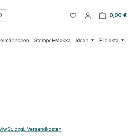
Du hast 0 Produkte auf 
0,00 €
Ware
elmännchen
Stempel-Mekka
Ideen
Projekte
eis:
. MwSt. zzgl. Versandkosten