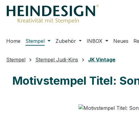
m Hauptinhalt springen
Zur Suche springen
Zur Hauptnavigation springen
Home
Stempel
Zubehör
INBOX
Neues
R
Stempel
Stempel Judi-Kins
JK Vintage
Motivstempel Titel: S
Bildergalerie überspringen