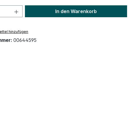
 Anzahl: Gib den gewünschten Wert ein 
In den Warenkorb
ttel hinzufügen
mmer:
00644595