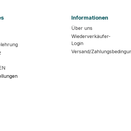
es
Informationen
Über uns
Wiederverkäufer-
Login
elehrung
Versand/Zahlungsbedingu
z
EN
ellungen