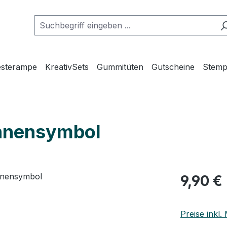
esterampe
KreativSets
Gummitüten
Gutscheine
Stemp
onnensymbol
Regulärer Pr
9,90 €
Preise inkl