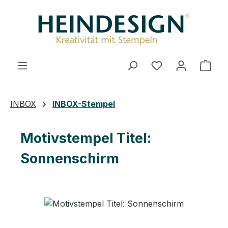
Zum Hauptinhalt springen
Du hast 0 Produ
Ware
INBOX
INBOX-Stempel
Motivstempel Titel:
Sonnenschirm
Bildergalerie überspringen