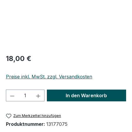
Regulärer Preis:
18,00 €
Preise inkl. MwSt. zzgl. Versandkosten
Produkt Anzahl: Gib den gewünschten We
In den Warenkorb
Zum Merkzettel hinzufügen
Produktnummer:
13177075