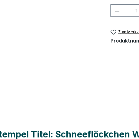
Produkt
Zum Merkze
Produktnu
tempel Titel: Schneeflöckchen 