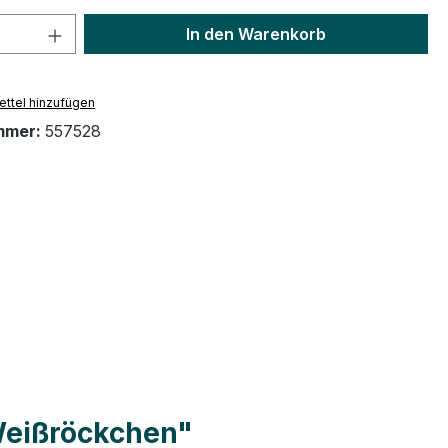
 Anzahl: Gib den gewünschten Wert ein 
In den Warenkorb
ttel hinzufügen
mmer:
557528
Weißröckchen"