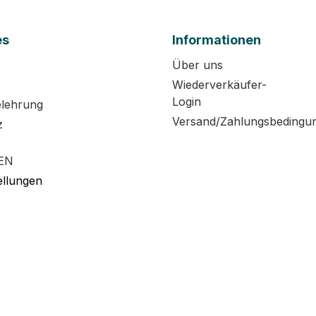
es
Informationen
Über uns
Wiederverkäufer-
Login
elehrung
Versand/Zahlungsbedingu
z
EN
ellungen