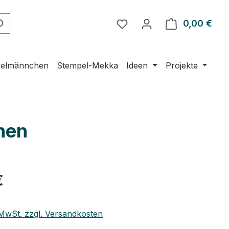
0,00 €
Ware
elmännchen
Stempel-Mekka
Ideen
Projekte
hen
€
. MwSt. zzgl. Versandkosten