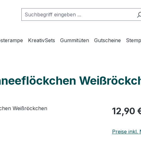
esterampe
KreativSets
Gummitüten
Gutscheine
Stemp
chneeflöckchen Weißröckc
12,90 
Preise inkl