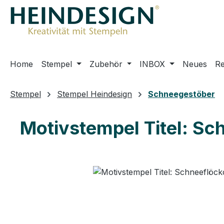
m Hauptinhalt springen
Zur Suche springen
Zur Hauptnavigation springen
Home
Stempel
Zubehör
INBOX
Neues
R
Stempel
Stempel Heindesign
Schneegestöber
Motivstempel Titel: S
Bildergalerie überspringen