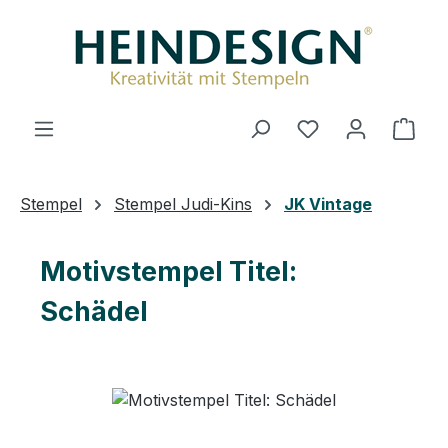
Zum Hauptinhalt springen
Ware
Stempel
Stempel Judi-Kins
JK Vintage
Motivstempel Titel:
Schädel
Bildergalerie überspringen