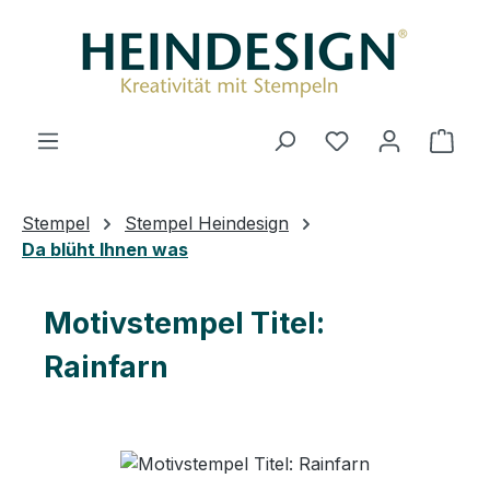
Zum Hauptinhalt springen
Ware
Stempel
Stempel Heindesign
Da blüht Ihnen was
Motivstempel Titel:
Rainfarn
Bildergalerie überspringen