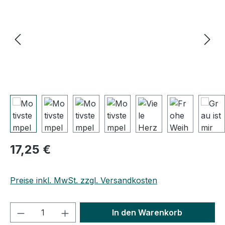
Regulärer Preis:
17,25 €
Preise inkl. MwSt. zzgl. Versandkosten
Produkt Anzahl: Gib den gewünschten We
In den Warenkorb