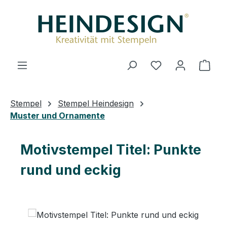
Zum Hauptinhalt springen
Du hast 0 Produ
Ware
Stempel
Stempel Heindesign
Muster und Ornamente
Motivstempel Titel: Punkte
rund und eckig
Bildergalerie überspringen