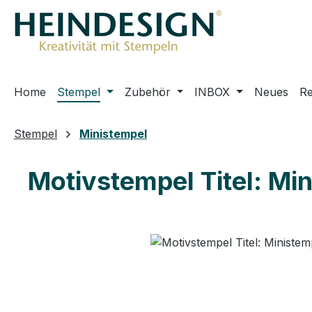
m Hauptinhalt springen
Zur Suche springen
Zur Hauptnavigation springen
Home
Stempel
Zubehör
INBOX
Neues
R
Stempel
Ministempel
Motivstempel Titel: Min
Bildergalerie überspringen