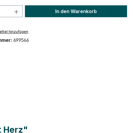
 Anzahl: Gib den gewünschten Wert ein 
In den Warenkorb
ttel hinzufügen
mmer:
699566
t Herz"