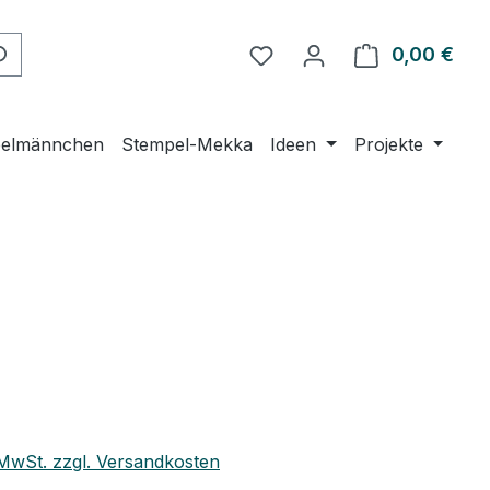
Du hast 0 Produkte auf 
0,00 €
Ware
elmännchen
Stempel-Mekka
Ideen
Projekte
eis:
. MwSt. zzgl. Versandkosten