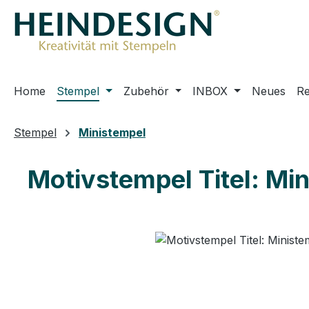
m Hauptinhalt springen
Zur Suche springen
Zur Hauptnavigation springen
Home
Stempel
Zubehör
INBOX
Neues
R
Stempel
Ministempel
Motivstempel Titel: Min
Bildergalerie überspringen