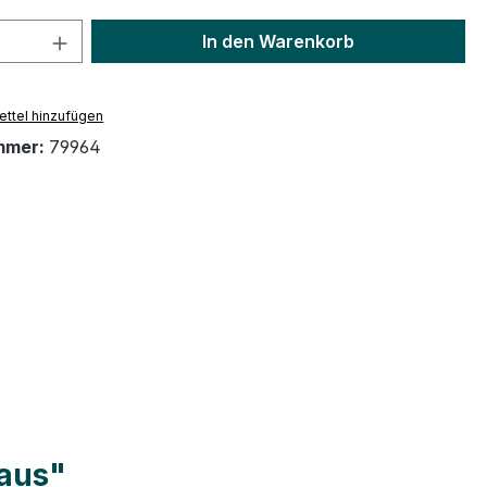
 Anzahl: Gib den gewünschten Wert ein 
In den Warenkorb
ttel hinzufügen
mmer:
79964
laus"