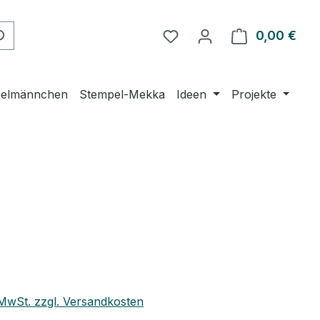
Du hast 0 Produkte auf 
0,00 €
Ware
elmännchen
Stempel-Mekka
Ideen
Projekte
eis:
. MwSt. zzgl. Versandkosten