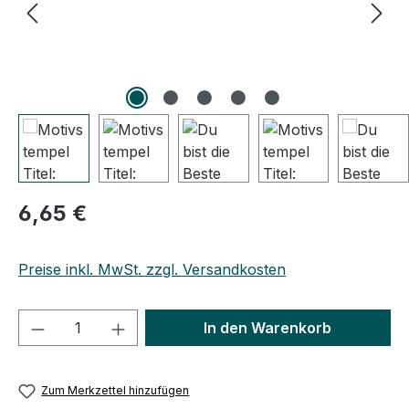
Regulärer Preis:
6,65 €
Preise inkl. MwSt. zzgl. Versandkosten
Produkt Anzahl: Gib den gewünschten We
In den Warenkorb
Zum Merkzettel hinzufügen