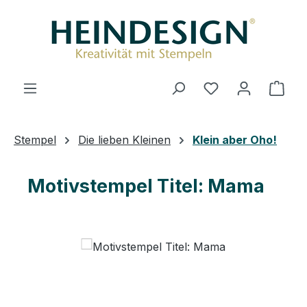
Zum Hauptinhalt springen
Du hast 0 Produ
Ware
Stempel
Die lieben Kleinen
Klein aber Oho!
Motivstempel Titel: Mama
Bildergalerie überspringen