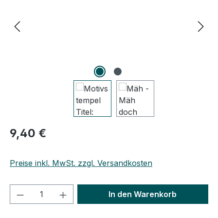
Regulärer Preis:
9,40 €
Preise inkl. MwSt. zzgl. Versandkosten
Produkt Anzahl: Gib den gewünschten We
In den Warenkorb