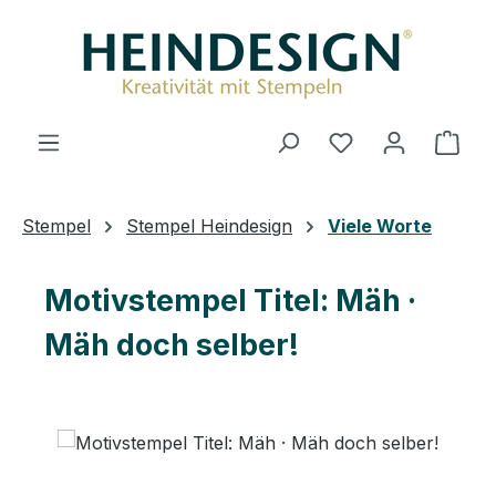
Zum Hauptinhalt springen
Du hast 0 Produ
Ware
Stempel
Stempel Heindesign
Viele Worte
Motivstempel Titel: Mäh ·
Mäh doch selber!
Bildergalerie überspringen