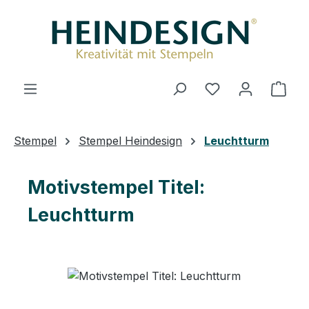
Zum Hauptinhalt springen
Ware
Stempel
Stempel Heindesign
Leuchtturm
Motivstempel Titel:
Leuchtturm
Bildergalerie überspringen