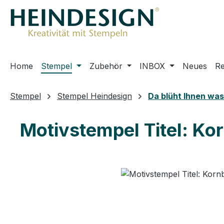
m Hauptinhalt springen
Zur Suche springen
Zur Hauptnavigation springen
Home
Stempel
Zubehör
INBOX
Neues
R
Stempel
Stempel Heindesign
Da blüht Ihnen was
Motivstempel Titel: Ko
Bildergalerie überspringen