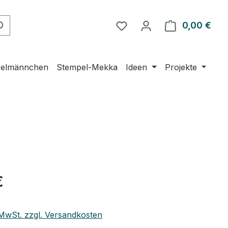
Du hast 0 Produkte auf 
0,00 €
Ware
elmännchen
Stempel-Mekka
Ideen
Projekte
eis:
€
. MwSt. zzgl. Versandkosten