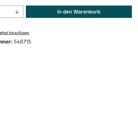
 Anzahl: Gib den gewünschten Wert ein 
In den Warenkorb
ttel hinzufügen
mmer:
548715