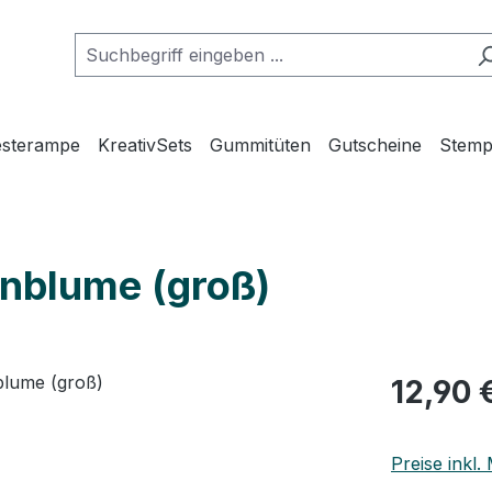
esterampe
KreativSets
Gummitüten
Gutscheine
Stemp
rnblume (groß)
Regulärer Pr
12,90 
Preise inkl