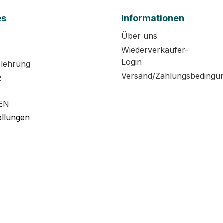
es
Informationen
Über uns
Wiederverkäufer-
Login
elehrung
Versand/Zahlungsbedingu
z
EN
ellungen