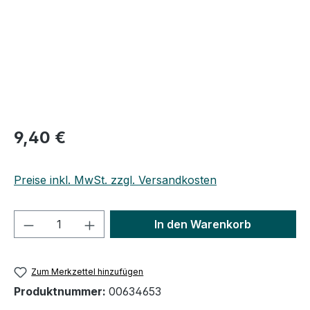
Regulärer Preis:
9,40 €
Preise inkl. MwSt. zzgl. Versandkosten
Produkt Anzahl: Gib den gewünschten We
In den Warenkorb
Zum Merkzettel hinzufügen
Produktnummer:
00634653