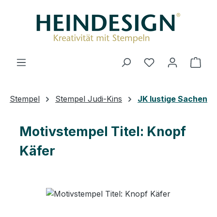
Zum Hauptinhalt springen
Du hast 0 Produ
Ware
Stempel
Stempel Judi-Kins
JK lustige Sachen
Motivstempel Titel: Knopf
Käfer
Bildergalerie überspringen