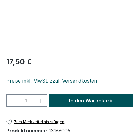
Regulärer Preis:
17,50 €
Preise inkl. MwSt. zzgl. Versandkosten
Produkt Anzahl: Gib den gewünschten We
In den Warenkorb
Zum Merkzettel hinzufügen
Produktnummer:
13166005