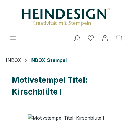
Zum Hauptinhalt springen
Du hast 0 Produ
Ware
INBOX
INBOX-Stempel
Motivstempel Titel:
Kirschblüte l
Bildergalerie überspringen