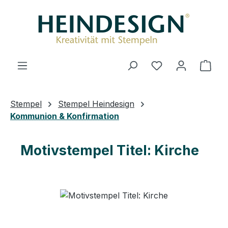
Zum Hauptinhalt springen
Du hast 0 Produ
Ware
Stempel
Stempel Heindesign
Kommunion & Konfirmation
Motivstempel Titel: Kirche
Bildergalerie überspringen