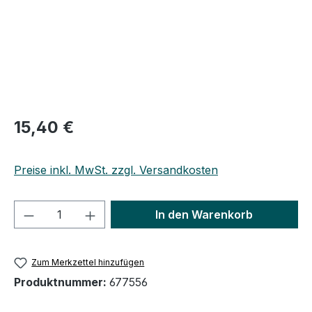
Regulärer Preis:
15,40 €
Preise inkl. MwSt. zzgl. Versandkosten
Produkt Anzahl: Gib den gewünschten We
In den Warenkorb
Zum Merkzettel hinzufügen
Produktnummer:
677556