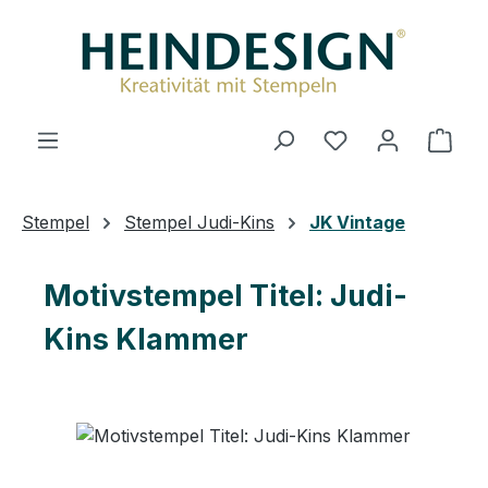
Zum Hauptinhalt springen
Du hast 0 Produ
Ware
Stempel
Stempel Judi-Kins
JK Vintage
Motivstempel Titel: Judi-
Kins Klammer
Bildergalerie überspringen