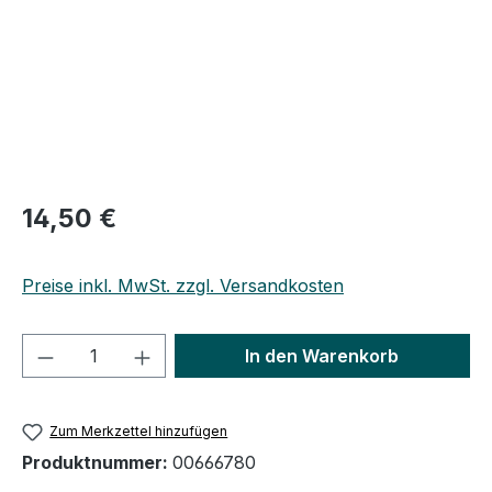
Regulärer Preis:
14,50 €
Preise inkl. MwSt. zzgl. Versandkosten
Produkt Anzahl: Gib den gewünschten We
In den Warenkorb
Zum Merkzettel hinzufügen
Produktnummer:
00666780