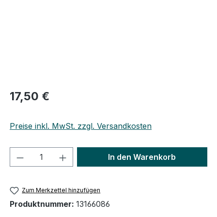
Regulärer Preis:
17,50 €
Preise inkl. MwSt. zzgl. Versandkosten
Produkt Anzahl: Gib den gewünschten We
In den Warenkorb
Zum Merkzettel hinzufügen
Produktnummer:
13166086