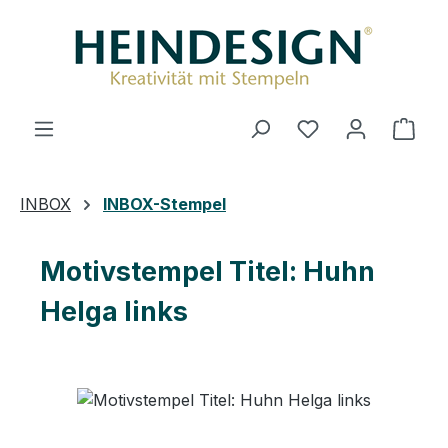
Zum Hauptinhalt springen
Du hast 0 Produ
Ware
INBOX
INBOX-Stempel
Motivstempel Titel: Huhn
Helga links
Bildergalerie überspringen