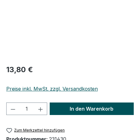
Regulärer Preis:
13,80 €
Preise inkl. MwSt. zzgl. Versandkosten
Produkt Anzahl: Gib den gewünschten We
In den Warenkorb
Zum Merkzettel hinzufügen
Produktnummer:
231430