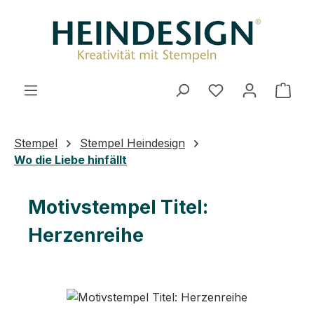
Zum Hauptinhalt springen
Du hast 0 Produ
Ware
Stempel
Stempel Heindesign
Wo die Liebe hinfällt
Motivstempel Titel:
Herzenreihe
Bildergalerie überspringen